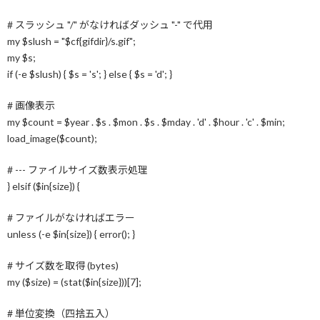
コ
ナ
ン
ビ
# スラッシュ "/" がなければダッシュ "-" で代用
ときメモGSシリーズ
テ
ゲ
my $slush = "$cf{gifdir}/s.gif";
ン
ー
その他の絵（工事中）
my $s;
ツ
シ
if (-e $slush) { $s = 's'; } else { $s = 'd'; }
へ
ョ
トップに戻る
ス
ン
# 画像表示
キ
に
ッ
移
my $count = $year . $s . $mon . $s . $mday . 'd' . $hour . 'c' . $min;
プ
動
load_image($count);
# --- ファイルサイズ数表示処理
} elsif ($in{size}) {
2024年11月16日に開催されたGSMBで
頒布したらくがき集の再録です。
# ファイルがなければエラー
unless (-e $in{size}) { error(); }
# サイズ数を取得 (bytes)
my ($size) = (stat($in{size}))[7];
# 単位変換（四捨五入）