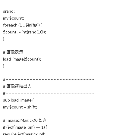
srand;
my $count;
foreach (1 .. $in{fig}) {
$count .= int(rand(10));
}
# 画像表示
load_image($count);
}
#-----------------------------------------------------------
# 画像連結出力
#-----------------------------------------------------------
sub load_image {
my $count = shift;
# Image::Magickのとき
if ($cf{image_pm} == 1) {
require $cf{magick_pl};