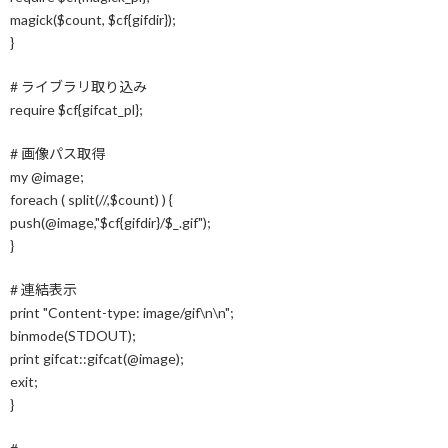
magick($count, $cf{gifdir});
}
# ライブラリ取り込み
require $cf{gifcat_pl};
# 画像パス取得
my @image;
foreach ( split(//,$count) ) {
push(@image,"$cf{gifdir}/$_.gif");
}
# 連結表示
print "Content-type: image/gif\n\n";
binmode(STDOUT);
print gifcat::gifcat(@image);
exit;
}