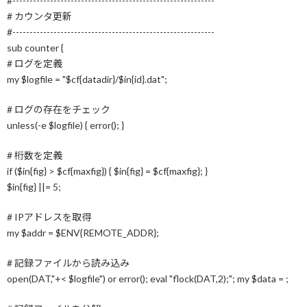
#-----------------------------------------------------------
# カウンタ更新
#-----------------------------------------------------------
sub counter {
# ログを定義
my $logfile = "$cf{datadir}/$in{id}.dat";
# ログの存在をチェック
unless(-e $logfile) { error(); }
# 桁数を定義
if ($in{fig} > $cf{maxfig}) { $in{fig} = $cf{maxfig}; }
$in{fig} ||= 5;
# IPアドレスを取得
my $addr = $ENV{REMOTE_ADDR};
# 記録ファイルから読み込み
open(DAT,"+< $logfile") or error(); eval "flock(DAT,2);"; my $data =
;