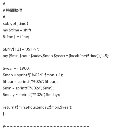
#-----------------------------------------------------------
# 時間取得
#-----------------------------------------------------------
sub get_time {
my $time = shift;
$time ||= time;
$ENV{TZ} = "JST-9";
my ($min,$hour,$mday,$mon,$year) = (localtime($time))[1..5];
$year += 1900;
$mon = sprintf("%02d", $mon + 1);
$hour = sprintf("%02d", $hour);
$min = sprintf("%02d", $min);
$mday = sprintf("%02d", $mday);
return ($min,$hour,$mday,$mon,$year);
}
#-----------------------------------------------------------