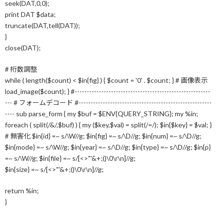
seek(DAT,0,0);
print DAT $data;
truncate(DAT,tell(DAT));
}
close(DAT);
# 桁数調整
while ( length($count) < $in{fig} ) { $count = '0' . $count; } # 画像表示
load_image($count); } #--------------------------------------------------------
--- # フォームデコード #-------------------------------------------------------
---- sub parse_form { my $buf = $ENV{QUERY_STRING}; my %in;
foreach ( split(/&/,$buf) ) { my ($key,$val) = split(/=/); $in{$key} = $val; }
# 無害化 $in{id} =~ s/\W//g; $in{fig} =~ s/\D//g; $in{num} =~ s/\D//g;
$in{mode} =~ s/\W//g; $in{year} =~ s/\D//g; $in{type} =~ s/\D//g; $in{p}
=~ s/\W//g; $in{file} =~ s/[<>"'&+;()\0\r\n]//g;
$in{size} =~ s/[<>"'&+;()\0\r\n]//g;
return %in;
}