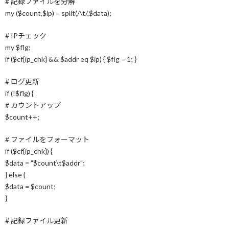
# 記録ファイルを分解
my ($count,$ip) = split(/\t/,$data);
# IPチェック
my $flg;
if ($cf{ip_chk} && $addr eq $ip) { $flg = 1; }
# ログ更新
if (!$flg) {
# カウントアップ
$count++;
# ファイルをフォーマット
if ($cf{ip_chk}) {
$data = "$count\t$addr";
} else {
$data = $count;
}
# 記録ファイル更新