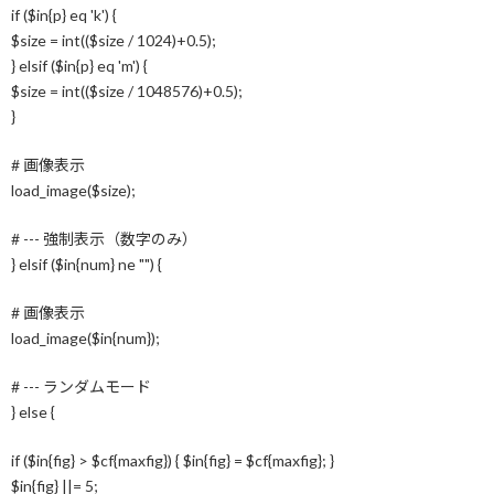
if ($in{p} eq 'k') {
$size = int(($size / 1024)+0.5);
} elsif ($in{p} eq 'm') {
$size = int(($size / 1048576)+0.5);
}
# 画像表示
load_image($size);
# --- 強制表示（数字のみ）
} elsif ($in{num} ne "") {
# 画像表示
load_image($in{num});
# --- ランダムモード
} else {
if ($in{fig} > $cf{maxfig}) { $in{fig} = $cf{maxfig}; }
$in{fig} ||= 5;