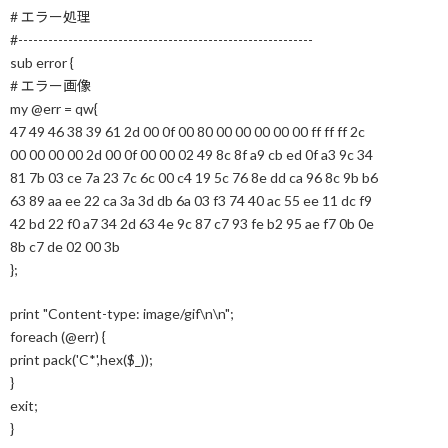
# エラー処理
#-----------------------------------------------------------
sub error {
# エラー画像
my @err = qw{
47 49 46 38 39 61 2d 00 0f 00 80 00 00 00 00 00 ff ff ff 2c
00 00 00 00 2d 00 0f 00 00 02 49 8c 8f a9 cb ed 0f a3 9c 34
81 7b 03 ce 7a 23 7c 6c 00 c4 19 5c 76 8e dd ca 96 8c 9b b6
63 89 aa ee 22 ca 3a 3d db 6a 03 f3 74 40 ac 55 ee 11 dc f9
42 bd 22 f0 a7 34 2d 63 4e 9c 87 c7 93 fe b2 95 ae f7 0b 0e
8b c7 de 02 00 3b
};
print "Content-type: image/gif\n\n";
foreach (@err) {
print pack('C*',hex($_));
}
exit;
}