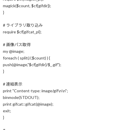
magick($count, $cf{gifdir});
}
# ライブラリ取り込み
require $cf{gifcat_pl};
# 画像パス取得
my @image;
foreach ( split(//,$count) ) {
push(@image,"$cf{gifdir}/$_.gif");
}
# 連結表示
print "Content-type: image/gif\n\n";
binmode(STDOUT);
print gifcat::gifcat(@image);
exit;
}