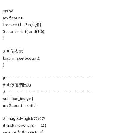
srand;
my $count;
foreach (1 .. $in{fig}) {
$count .= int(rand(10));
}
# 画像表示
load_image($count);
}
#-----------------------------------------------------------
# 画像連結出力
#-----------------------------------------------------------
sub load_image {
my $count = shift;
# Image::Magickのとき
if ($cf{image_pm} == 1) {
require $cf{magick_pl};