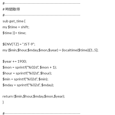
#-----------------------------------------------------------
# 時間取得
#-----------------------------------------------------------
sub get_time {
my $time = shift;
$time ||= time;
$ENV{TZ} = "JST-9";
my ($min,$hour,$mday,$mon,$year) = (localtime($time))[1..5];
$year += 1900;
$mon = sprintf("%02d", $mon + 1);
$hour = sprintf("%02d", $hour);
$min = sprintf("%02d", $min);
$mday = sprintf("%02d", $mday);
return ($min,$hour,$mday,$mon,$year);
}
#-----------------------------------------------------------