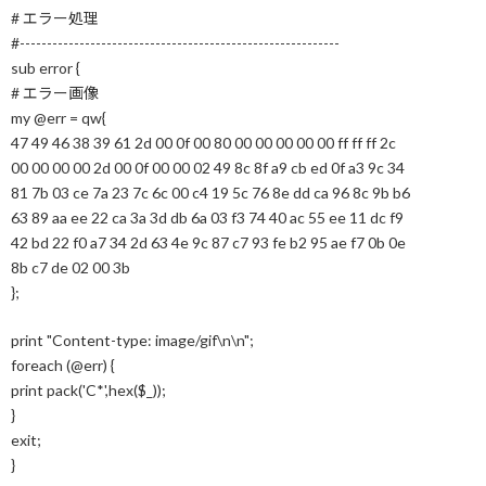
# エラー処理
#-----------------------------------------------------------
sub error {
# エラー画像
my @err = qw{
47 49 46 38 39 61 2d 00 0f 00 80 00 00 00 00 00 ff ff ff 2c
00 00 00 00 2d 00 0f 00 00 02 49 8c 8f a9 cb ed 0f a3 9c 34
81 7b 03 ce 7a 23 7c 6c 00 c4 19 5c 76 8e dd ca 96 8c 9b b6
63 89 aa ee 22 ca 3a 3d db 6a 03 f3 74 40 ac 55 ee 11 dc f9
42 bd 22 f0 a7 34 2d 63 4e 9c 87 c7 93 fe b2 95 ae f7 0b 0e
8b c7 de 02 00 3b
};
print "Content-type: image/gif\n\n";
foreach (@err) {
print pack('C*',hex($_));
}
exit;
}