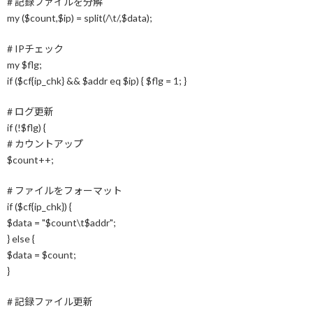
# 記録ファイルを分解
my ($count,$ip) = split(/\t/,$data);
# IPチェック
my $flg;
if ($cf{ip_chk} && $addr eq $ip) { $flg = 1; }
# ログ更新
if (!$flg) {
# カウントアップ
$count++;
# ファイルをフォーマット
if ($cf{ip_chk}) {
$data = "$count\t$addr";
} else {
$data = $count;
}
# 記録ファイル更新