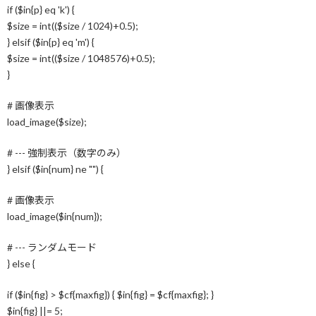
if ($in{p} eq 'k') {
$size = int(($size / 1024)+0.5);
} elsif ($in{p} eq 'm') {
$size = int(($size / 1048576)+0.5);
}
# 画像表示
load_image($size);
# --- 強制表示（数字のみ）
} elsif ($in{num} ne "") {
# 画像表示
load_image($in{num});
# --- ランダムモード
} else {
if ($in{fig} > $cf{maxfig}) { $in{fig} = $cf{maxfig}; }
$in{fig} ||= 5;