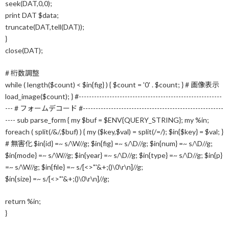
seek(DAT,0,0);
print DAT $data;
truncate(DAT,tell(DAT));
}
close(DAT);
# 桁数調整
while ( length($count) < $in{fig} ) { $count = '0' . $count; } # 画像表示
load_image($count); } #--------------------------------------------------------
--- # フォームデコード #-------------------------------------------------------
---- sub parse_form { my $buf = $ENV{QUERY_STRING}; my %in;
foreach ( split(/&/,$buf) ) { my ($key,$val) = split(/=/); $in{$key} = $val; }
# 無害化 $in{id} =~ s/\W//g; $in{fig} =~ s/\D//g; $in{num} =~ s/\D//g;
$in{mode} =~ s/\W//g; $in{year} =~ s/\D//g; $in{type} =~ s/\D//g; $in{p}
=~ s/\W//g; $in{file} =~ s/[<>"'&+;()\0\r\n]//g;
$in{size} =~ s/[<>"'&+;()\0\r\n]//g;
return %in;
}