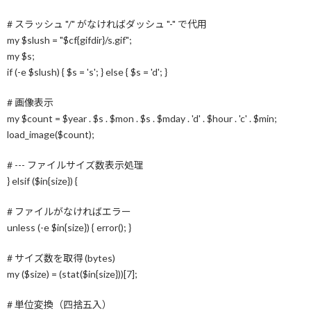
コ
ナ
ン
ビ
# スラッシュ "/" がなければダッシュ "-" で代用
ときメモGSシリーズ
テ
ゲ
my $slush = "$cf{gifdir}/s.gif";
ン
ー
その他の絵（工事中）
my $s;
ツ
シ
if (-e $slush) { $s = 's'; } else { $s = 'd'; }
へ
ョ
トップに戻る
ス
ン
# 画像表示
キ
に
ッ
移
my $count = $year . $s . $mon . $s . $mday . 'd' . $hour . 'c' . $min;
プ
動
load_image($count);
# --- ファイルサイズ数表示処理
} elsif ($in{size}) {
# ファイルがなければエラー
unless (-e $in{size}) { error(); }
# サイズ数を取得 (bytes)
my ($size) = (stat($in{size}))[7];
# 単位変換（四捨五入）